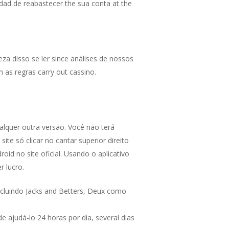
dad de reabastecer the sua conta at the
eza disso se ler since análises de nossos
 as regras carry out cassino.
lquer outra versão. Você não terá
te só clicar no cantar superior direito
oid no site oficial. Usando o aplicativo
r lucro.
incluindo Jacks and Betters, Deux como
e ajudá-lo 24 horas por dia, several dias