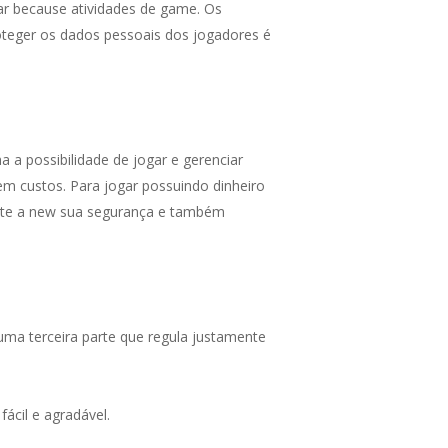
ar because atividades de game. Os
roteger os dados pessoais dos jogadores é
 a possibilidade de jogar e gerenciar
m custos. Para jogar possuindo dinheiro
rante a new sua segurança e também
uma terceira parte que regula justamente
ácil e agradável.