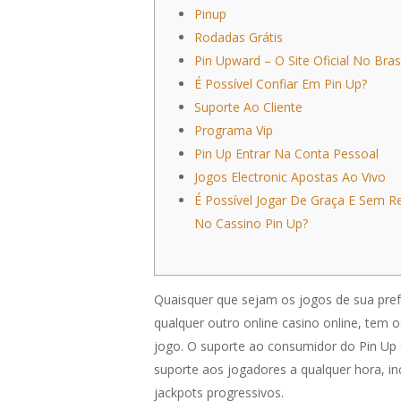
Pinup
Rodadas Grátis
Pin Upward – O Site Oficial No Brasi
É Possível Confiar Em Pin Up?
Suporte Ao Cliente
Programa Vip
Pin Up Entrar Na Conta Pessoal
Jogos Electronic Apostas Ao Vivo
É Possível Jogar De Graça E Sem Re
No Cassino Pin Up?
Quaisquer que sejam os jogos de sua prefe
qualquer outro online casino online, tem 
jogo. O suporte ao consumidor do Pin Up On
suporte aos jogadores a qualquer hora, in
jackpots progressivos.