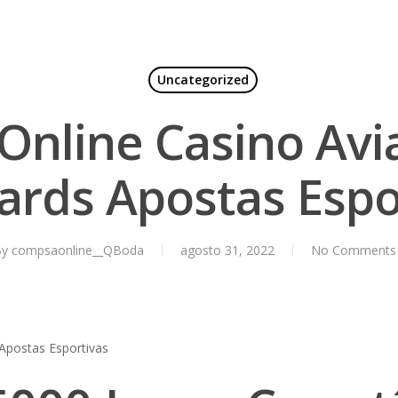
Uncategorized
Online Casino Avi
rds Apostas Espo
By
compsaonline__QBoda
agosto 31, 2022
No Comments
 Apostas Esportivas