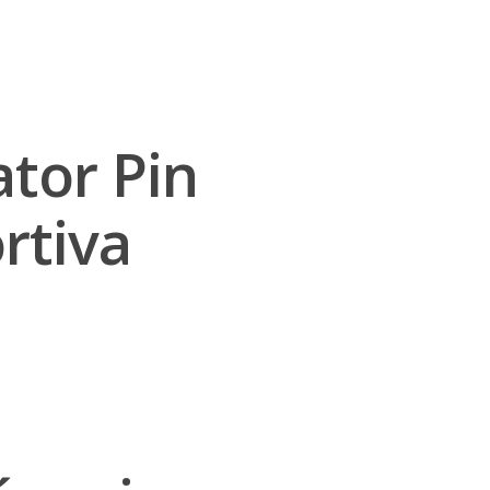
ator Pin
rtiva