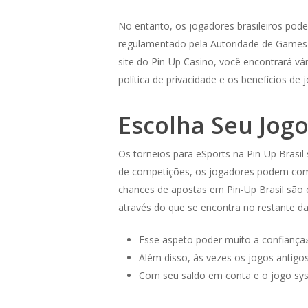
No entanto, os jogadores brasileiros pode
regulamentado pela Autoridade de Games de
site do Pin-Up Casino, você encontrará v
política de privacidade e os benefícios de 
Escolha Seu Jog
Os torneios para eSports na Pin-Up Brasi
de competições, os jogadores podem comun
chances de apostas em Pin-Up Brasil são
através do que se encontra no restante d
Esse aspeto poder muito a confiança»
Além disso, às vezes os jogos antig
Com seu saldo em conta e o jogo sys