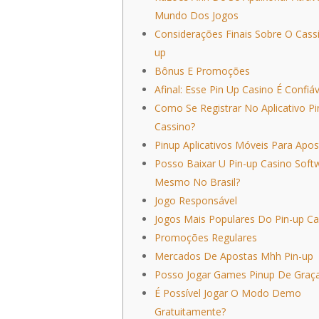
Mundo Dos Jogos
Considerações Finais Sobre O Cassi
up
Bônus E Promoções
Afinal: Esse Pin Up Casino É Confiáv
Como Se Registrar No Aplicativo Pi
Cassino?
Pinup Aplicativos Móveis Para Apos
Posso Baixar U Pin-up Casino Soft
Mesmo No Brasil?
Jogo Responsável
Jogos Mais Populares Do Pin-up Ca
Promoções Regulares
Mercados De Apostas Mhh Pin-up
Posso Jogar Games Pinup De Graç
É Possível Jogar O Modo Demo
Gratuitamente?