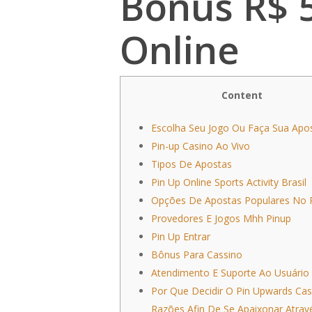
Bonus R$ 5
Online
Content
Escolha Seu Jogo Ou Faça Sua Apo
Pin-up Casino Ao Vivo
Tipos De Apostas
Pin Up Online Sports Activity Brasil
Opções De Apostas Populares No 
Provedores E Jogos Mhh Pinup
Pin Up Entrar
Bônus Para Cassino
Atendimento E Suporte Ao Usuário
Por Que Decidir O Pin Upwards Cas
Razões Afin De Se Apaixonar Atrav