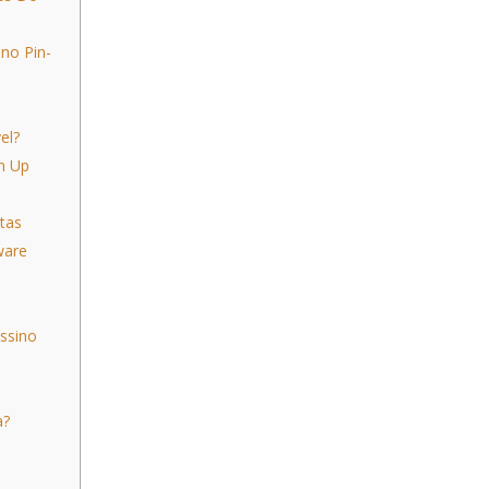
no Pin-
el?
n Up
tas
ware
ssino
a?